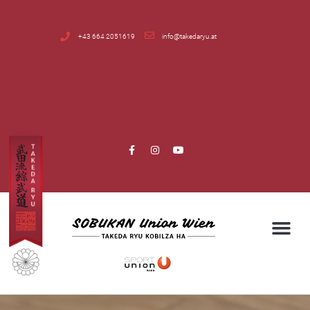
+43 664 2051619
info@takedaryu.at