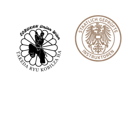
Disziplinen
Verein
Ju Jitsu
Philosophie
Aikido
Geschichte
Jukempo
Ziele
Iaido
Takeda Ryu Kobilza Ha