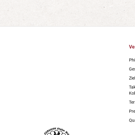
Ve
Phi
Ge
Zie
Ta
Ko
Te
Pre
Qua