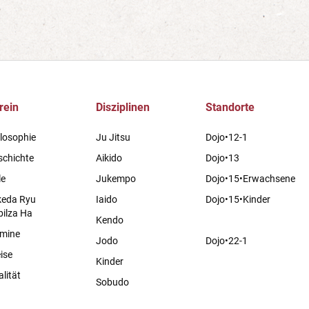
rein
Disziplinen
Standorte
losophie
Ju Jitsu
Dojo•12-1
schichte
Aikido
Dojo•13
le
Jukempo
Dojo•15•Erwachsene
keda Ryu
Iaido
Dojo•15•Kinder
bilza Ha
Kendo
Dojo•22-2
rmine
Jodo
Dojo•22-1
ise
Kinder
lität
Sobudo