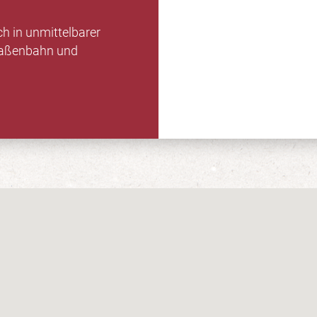
h in unmittelbarer
traßenbahn und