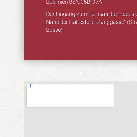
Buslinien 85A, 95B, 97A
Der Eingang zum Turnsaal befindet sic
Nähe der Haltestelle „Zanggasse“ (S
Busse)