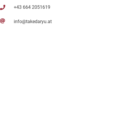
+43 664 2051619
info@takedaryu.at
Postadresse:
Sobukan Union Wien
z.H. Doczekal und Partner
Lemböckgasse 49/ Stiege E/5/2
1230 Wien