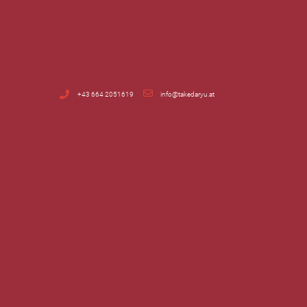
+43 664 2051619
info@takedaryu.at