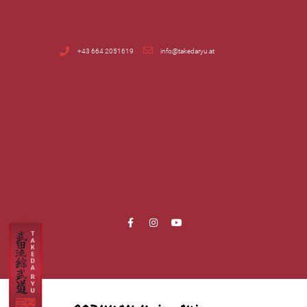
+43 664 2051619
info@takedaryu.at