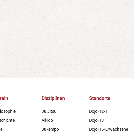
rein
Disziplinen
Standorte
losophie
Ju Jitsu
Dojo•12-1
schichte
Aikido
Dojo•13
le
Jukempo
Dojo•15•Erwachsene