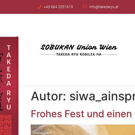
+43 664 2051619
info@takedaryu.at
Autor:
siwa_ainsp
Frohes Fest und einen