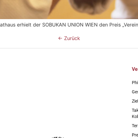
haus erhielt der SOBUKAN UNION WIEN den Preis „Verein m
←
Zurück
Ve
Phi
Ge
Zie
Ta
Ko
Te
Pre