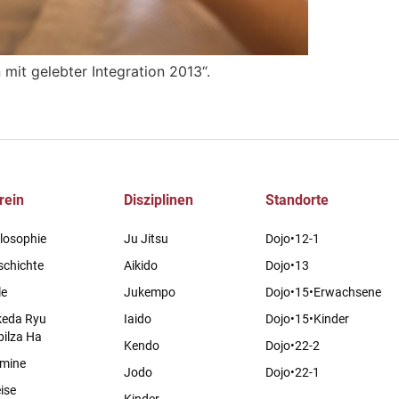
it gelebter Integration 2013“.
rein
Disziplinen
Standorte
losophie
Ju Jitsu
Dojo•12-1
schichte
Aikido
Dojo•13
le
Jukempo
Dojo•15•Erwachsene
keda Ryu
Iaido
Dojo•15•Kinder
bilza Ha
Kendo
Dojo•22-2
rmine
Jodo
Dojo•22-1
ise
Kinder