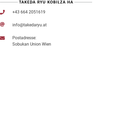
+43 664 2051619
info@takedaryu.at
Postadresse:
Sobukan Union Wien
z.H. Doczekal und Partner
Lemböckgasse 49/ Stiege E/5/2
1230 Wien